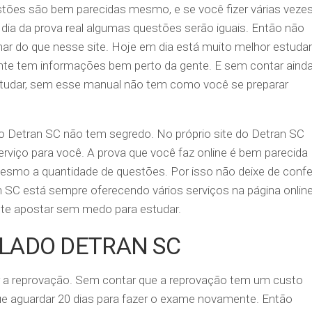
estões são bem parecidas mesmo, e se você fizer várias veze
 dia da prova real algumas questões serão iguais. Então não
nar do que nesse site. Hoje em dia está muito melhor estudar
ente tem informações bem perto da gente. E sem contar aind
tudar, sem esse manual não tem como você se preparar
o Detran SC não tem segredo. No próprio site do Detran SC
viço para você. A prova que você faz online é bem parecida
smo a quantidade de questões. Por isso não deixe de confer
n SC está sempre oferecendo vários serviços na página online
ente apostar sem medo para estudar.
ULADO DETRAN SC
 a reprovação. Sem contar que a reprovação tem um custo
ue aguardar 20 dias para fazer o exame novamente. Então