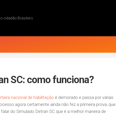
 cidadão Brasileiro
an SC: como funciona?
rteira nacional de habilitação
é demorado e passa por várias
ocesso agora certamente ainda não fez a primeira prova, que
s falar do Simulado Detran SC que é a melhor maneira de